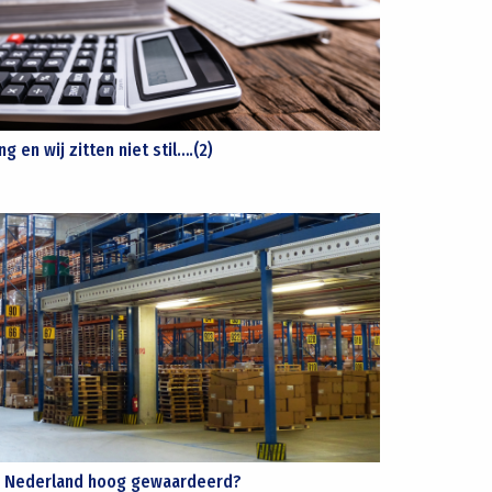
g en wij zitten niet stil….(2)
in Nederland hoog gewaardeerd?