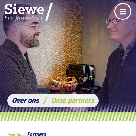
Over ons
/
Onze partners
Partners
Over Ons /