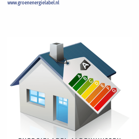
www.groenenergielabel.nl