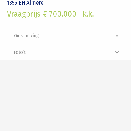
1355 EH
Almere
Vraagprijs € 700.000,- k.k.
Omschrijving
Foto’s
Plattegrond
Brochure
Video
Panorama