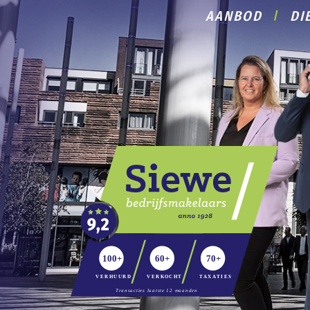
AANBOD
DI