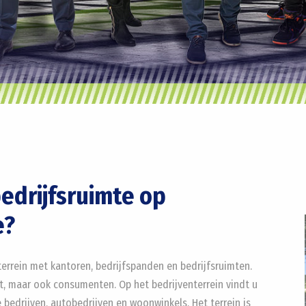
bedrijfsruimte op
e?
nterrein met kantoren, bedrijfspanden en bedrijfsruimten.
t, maar ook consumenten. Op het bedrijventerrein vindt u
 bedrijven, autobedrijven en woonwinkels. Het terrein is