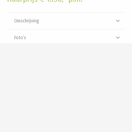
Omschrijving
Foto’s
Brochure
Video
Panorama
Interesse? Neem contact met
ons op