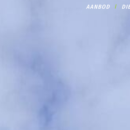
AANBOD
DI