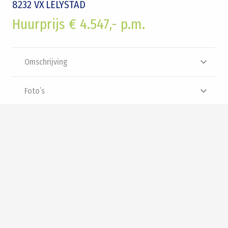
8232 VX
LELYSTAD
Huurprijs € 4.547,- p.m.
Omschrijving
Foto’s
Plattegrond
Brochure
Video
Panorama