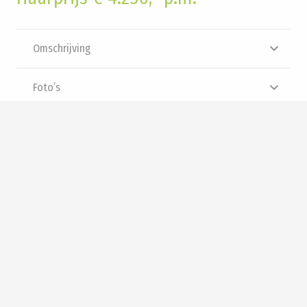
Omschrijving
Foto’s
Brochure
Video
Panorama
Interesse? Neem contact met
ons op