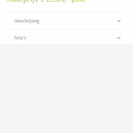
Omschrijving
Foto’s
Brochure
Video
Panorama
Interesse? Neem contact met
ons op