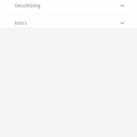
Omschrijving
Foto’s
Brochure
Panorama
Interesse? Neem contact met
ons op
zakelijk@siewe.nl
Voor klanten uit Almere
036 303 09 94