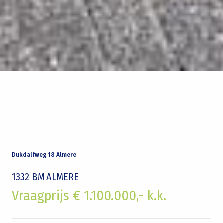
Dukdalfweg 18 Almere
1332 BM
ALMERE
Vraagprijs € 1.100.000,- k.k.