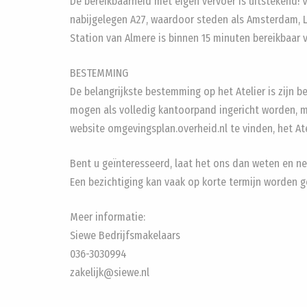
De bereikbaarheid met eigen vervoer is uitstekend! V
nabijgelegen A27, waardoor steden als Amsterdam, Le
Station van Almere is binnen 15 minuten bereikbaar 
BESTEMMING
De belangrijkste bestemming op het Atelier is zijn b
mogen als volledig kantoorpand ingericht worden, m
website omgevingsplan.overheid.nl te vinden, het Ate
Bent u geïnteresseerd, laat het ons dan weten en n
Een bezichtiging kan vaak op korte termijn worden g
Meer informatie:
Siewe Bedrijfsmakelaars
036-3030994
zakelijk@siewe.nl