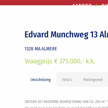
AANBOD
DI
Edvard Munchweg 13 A
1328 MA
ALMERE
Vraagprijs € 375.000,- k.k.
Omschrijving
Foto’s
Plattegrond
ONTDEK DIT MODERNE BEDRIJFSPAND VAN CA. 285 m²