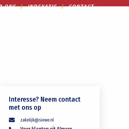
R ONS
INDEXATIE
CONTACT
Interesse? Neem contact
met ons op
zakelijk@siewe.nl
Voor klanten uit Almere