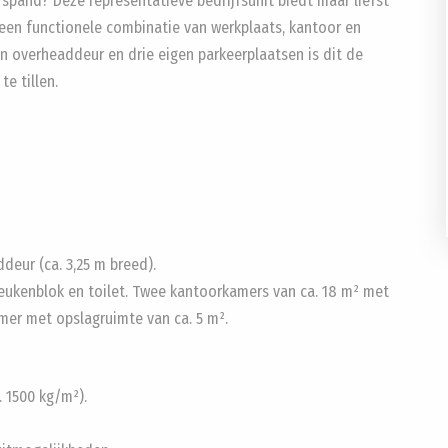
spand? Deze representatieve bedrijfsunit biedt maar liefst
 een functionele combinatie van werkplaats, kantoor en
 overheaddeur en drie eigen parkeerplaatsen is dit de
e tillen.
eur (ca. 3,25 m breed).
keukenblok en toilet. Twee kantoorkamers van ca. 18 m² met
er met opslagruimte van ca. 5 m².
 1500 kg/m²).