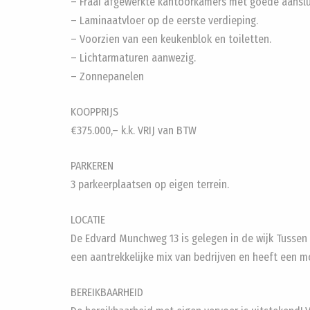
– Fraai afgewerkte kantoorkamers met goede aanslu
– Laminaatvloer op de eerste verdieping.
– Voorzien van een keukenblok en toiletten.
– Lichtarmaturen aanwezig.
– Zonnepanelen
KOOPPRIJS
€375.000,– k.k. VRIJ van BTW
PARKEREN
3 parkeerplaatsen op eigen terrein.
LOCATIE
De Edvard Munchweg 13 is gelegen in de wijk Tussen d
een aantrekkelijke mix van bedrijven en heeft een mo
BEREIKBAARHEID