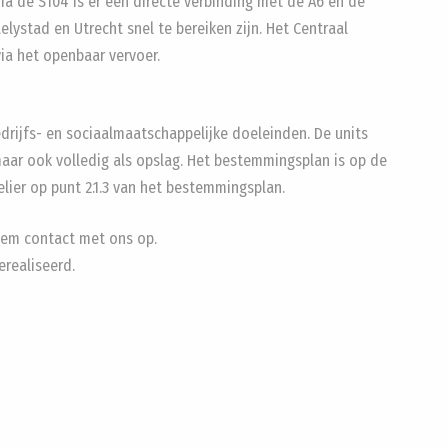
ia de S104 is er een directe verbinding met de A6 en de
lystad en Utrecht snel te bereiken zijn. Het Centraal
via het openbaar vervoer.
edrijfs- en sociaalmaatschappelijke doeleinden. De units
aar ook volledig als opslag. Het bestemmingsplan is op de
lier op punt 2.1.3 van het bestemmingsplan.
eem contact met ons op.
erealiseerd.