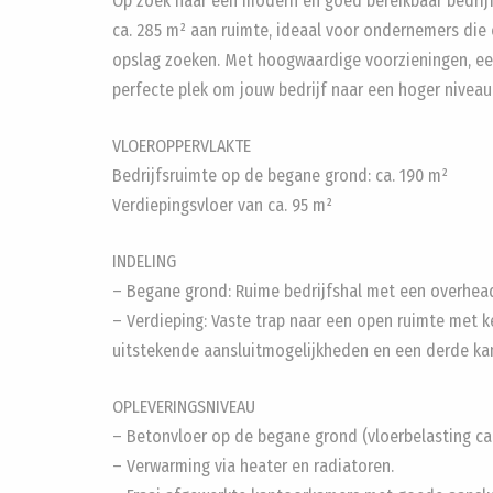
Op zoek naar een modern en goed bereikbaar bedrijf
ca. 285 m² aan ruimte, ideaal voor ondernemers die
opslag zoeken. Met hoogwaardige voorzieningen, een
perfecte plek om jouw bedrijf naar een hoger niveau t
VLOEROPPERVLAKTE
Bedrijfsruimte op de begane grond: ca. 190 m²
Verdiepingsvloer van ca. 95 m²
INDELING
– Begane grond: Ruime bedrijfshal met een overheadd
– Verdieping: Vaste trap naar een open ruimte met 
uitstekende aansluitmogelijkheden en een derde kam
OPLEVERINGSNIVEAU
– Betonvloer op de begane grond (vloerbelasting ca.
– Verwarming via heater en radiatoren.