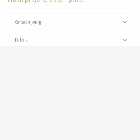
Omschrijving
Foto’s
Brochure
Video
Panorama
Interesse? Neem contact met
ons op