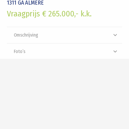
1311 GA
ALMERE
Vraagprijs € 265.000,- k.k.
Omschrijving
Foto’s
Plattegrond
Brochure
Video
Panorama