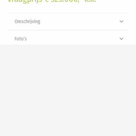
Omschrijving
Foto’s
Brochure
Video
Panorama
Interesse? Neem contact met
ons op