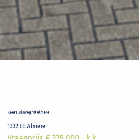
Keersluisweg 19 Almere
1332 EE
Almere
Vraagprijs € 325.000,- k.k.