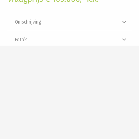
Omschrijving
Foto’s
Brochure
Video
Panorama
Interesse? Neem contact met
ons op