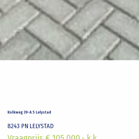
Kolkweg 39-A 5 Lelystad
8243 PN
LELYSTAD
Vraagprijs € 105.000,- k.k.