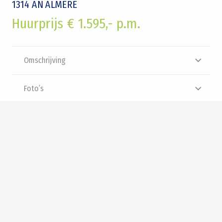
1314 AN
ALMERE
Huurprijs € 1.595,- p.m.
Omschrijving
Foto’s
Plattegrond
Brochure
Video
Panorama