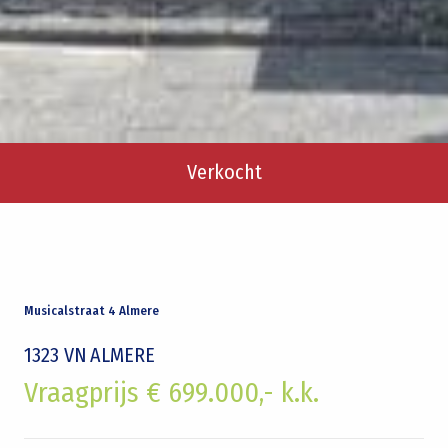
Verkocht
Musicalstraat 4 Almere
1323 VN
ALMERE
Vraagprijs € 699.000,- k.k.