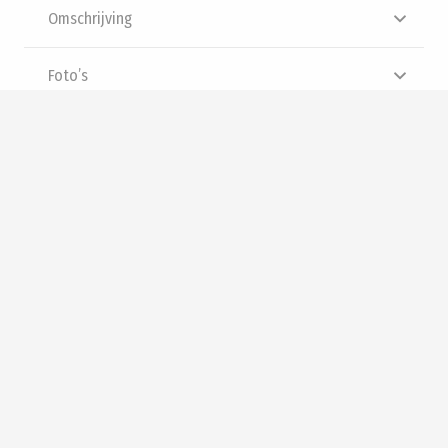
Omschrijving
Foto’s
Brochure
Video
Interesse? Neem contact met
ons op
zakelijk@siewe.nl
Voor klanten uit Almere
036 303 09 94