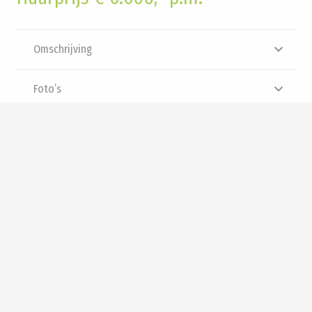
Omschrijving
Foto’s
Plattegrond
Brochure
Video
Interesse? Neem contact met
ons op