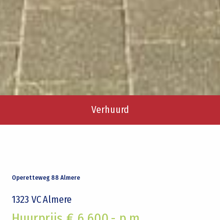
Verhuurd
Operetteweg 88 Almere
1323 VC
Almere
Huurprijs € 6.600,- p.m.