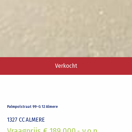
Verkocht
Palmpolstraat 99-G 12 Almere
1327 CC
ALMERE
Vraagprijs € 189.000,- v.o.n.