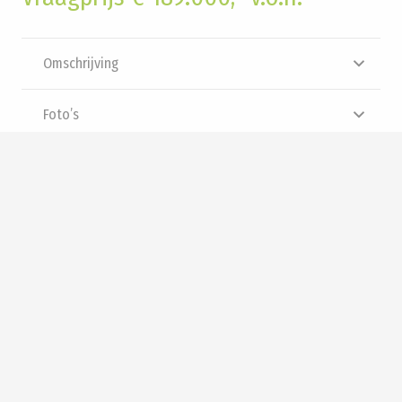
Omschrijving
Foto’s
Brochure
Video
Panorama
Interesse? Neem contact met
ons op