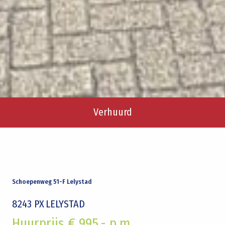
Verhuurd
Schoepenweg 51-F Lelystad
8243 PX
LELYSTAD
Huurprijs € 995,- p.m.