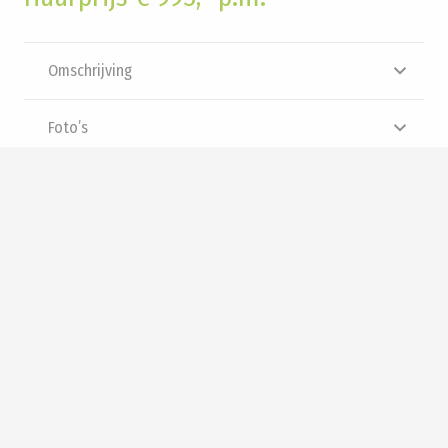
Omschrijving
Foto’s
Brochure
Video
Panorama
Interesse? Neem contact met
ons op