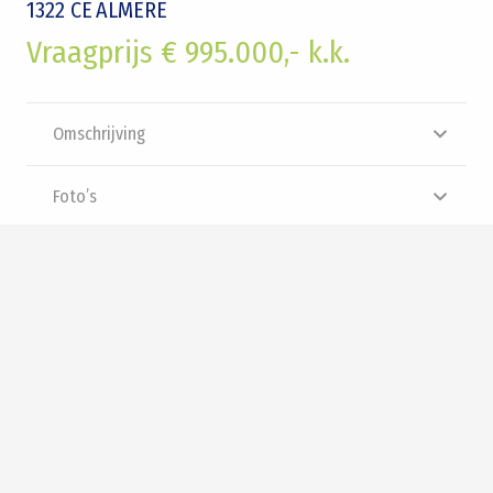
1322 CE
ALMERE
Vraagprijs € 995.000,- k.k.
Omschrijving
Foto’s
Plattegrond
Brochure
Video
Panorama