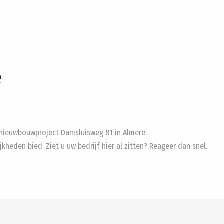
e
 nieuwbouwproject Damsluisweg 81 in Almere.
jkheden bied. Ziet u uw bedrijf hier al zitten? Reageer dan snel.
#A6
#Bedrijven
#Kansen
#Mogelijkheden
#BOG