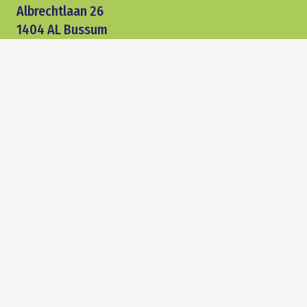
Albrechtlaan 26
1404 AL Bussum
siewe.nl/zakelijk
Klanten Flevoland:
036 303 09 94
Klanten 't Gooi:
035 699 00 43
E-mail:
zakelijk@siewe.nl