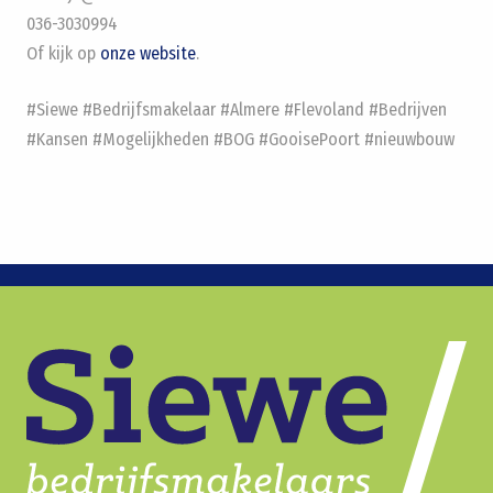
036-3030994
Of kijk op
onze website
.
#Siewe #Bedrijfsmakelaar #Almere #Flevoland #Bedrijven
#Kansen #Mogelijkheden #BOG #GooisePoort #nieuwbouw