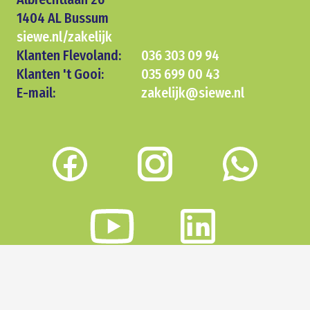
1404 AL Bussum
siewe.nl/zakelijk
Klanten Flevoland:
036 303 09 94
Klanten 't Gooi:
035 699 00 43
E-mail:
zakelijk@siewe.nl