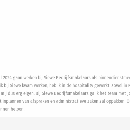
l 2024 gaan werken bij Siewe Bedrijfsmakelaars als binnendienstmede
k bij Siewe kwam werken, heb ik in de hospitality gewerkt, zowel in N
ij dus erg eigen. Bij Siewe Bedrijfsmakelaars ga ik het team met J
et inplannen van afspraken en administratieve zaken zal oppakken. O
unnen helpen.
mere
#Siewe
#Versterking