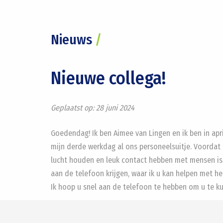
Nieuws
/
Nieuwe collega!
Geplaatst op:
28 juni 2024
Goedendag! Ik ben Aimee van Lingen en ik ben in apri
mijn derde werkdag al ons personeelsuitje. Voordat i
lucht houden en leuk contact hebben met mensen is m
aan de telefoon krijgen, waar ik u kan helpen met h
Ik hoop u snel aan de telefoon te hebben om u te k
#BOG
#Zakelijk
#Makelaar
#Nieuw
#Collega
#Al