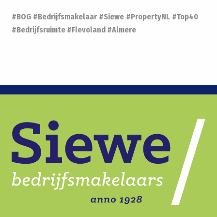
#BOG
#Bedrijfsmakelaar
#Siewe
#PropertyNL
#Top40
#Bedrijfsruimte #Flevoland #Almere