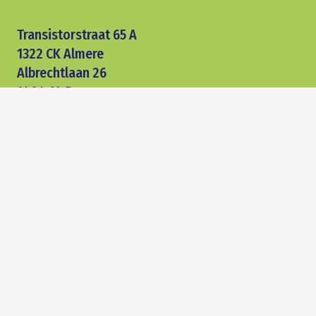
Transistorstraat 65 A
1322 CK Almere
Albrechtlaan 26
1404 AL Bussum
siewe.nl/zakelijk
Klanten Flevoland:
036 303 09 94
Klanten 't Gooi:
035 699 00 43
E-mail:
zakelijk@siewe.nl