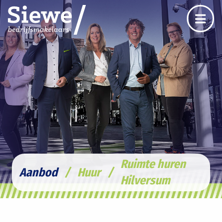
Ruimte huren
Aanbod
/
Huur
/
Hilversum