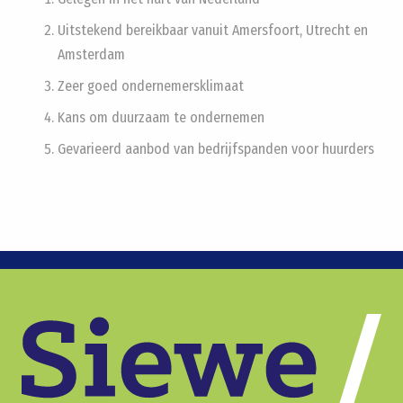
Uitstekend bereikbaar vanuit Amersfoort, Utrecht en
Amsterdam
Zeer goed ondernemersklimaat
Kans om duurzaam te ondernemen
Gevarieerd aanbod van bedrijfspanden voor huurders