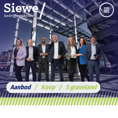
Aanbod
/
Koop
/
S graveland