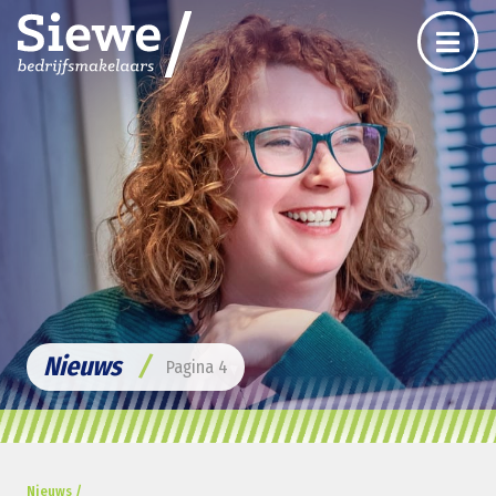
Nieuws
/
Pagina 4
Nieuws /