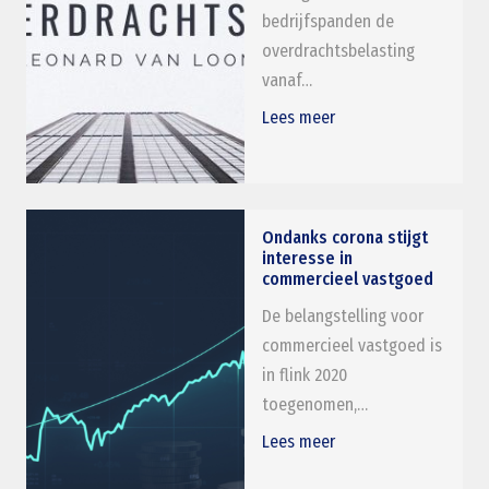
bedrijfspanden de
overdrachtsbelasting
vanaf…
Lees meer
Ondanks corona stijgt
interesse in
commercieel vastgoed
De belangstelling voor
commercieel vastgoed is
in flink 2020
toegenomen,…
Lees meer